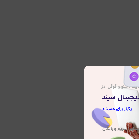
یت ، سئو و گوگل ادز
یجیتال سپند
یکبار برای همیشه
شاوره سریع و رایگان