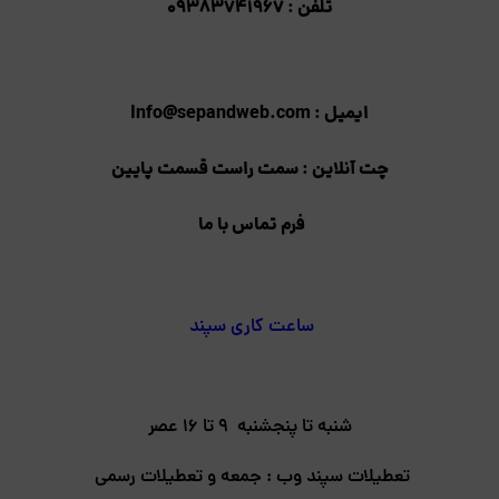
تلفن : 09383741967
ایمیل :
Info@sepandweb.com
چت آنلاین : سمت راست قسمت پایین
فرم تماس با ما
ساعت کاری سپند
شنبه تا پنجشنبه 9 تا 16 عصر
تعطیلات سپند وب : جمعه و تعطیلات رسمی