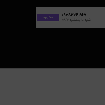
09383741967
مشاوره
شنبه تا پنجشنبه 24/7