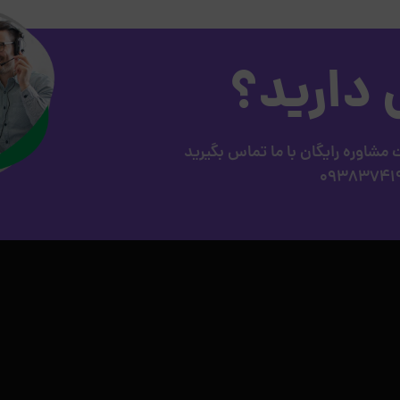
 دارید؟
مشاوره رایگان با ما تماس بگیرید